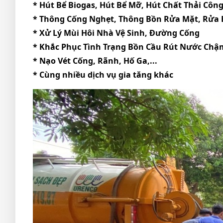
* Hút Bể Biogas, Hút Bể Mỡ, Hút Chất Thải Công
* Thông Cống Nghẹt, Thông Bồn Rửa Mặt, Rửa B
* Xử Lý Mùi Hôi Nhà Vệ Sinh, Đường Cống
* Khắc Phục Tình Trạng Bồn Cầu Rút Nước Chậ
* Nạo Vét Cống, Rãnh, Hố Ga,...
* Cùng nhiều dịch vụ gia tăng khác