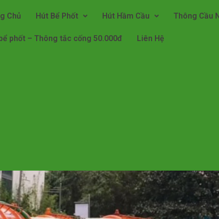
ng Chủ
Hút Bể Phốt
Hút Hầm Cầu
Thông Cầu 
bể phốt – Thông tắc cống 50.000đ
Liên Hệ
iá Rẻ Nhất Tại Hồ Chí Minh
 Hút Đủ Khối
-
Bảo Hành Tới 5 Năm
ó mặt ngay sau 15 phút
 được giảm giá 20%
0948.66.77.33