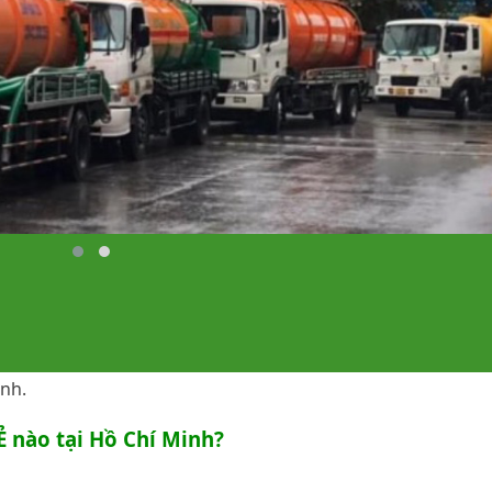
 cầu cho các hộ gia đình, công ty, doanh nghiệp, nhà hàng
ác quận huyện thuộc Hồ Chí Minh.
n đang là đối tác của hơn
200
doanh nghiệp lớn nhỏ tại HC
ình.
Ẻ nào tại Hồ Chí Minh?