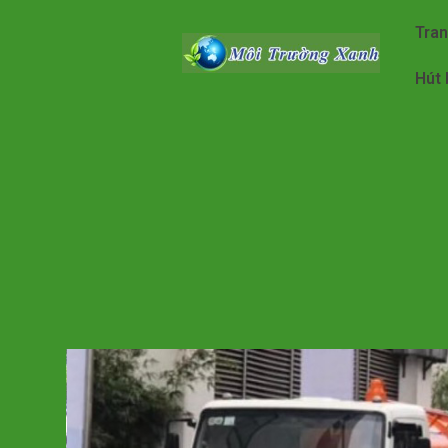
Tra
Hút 
Posted on
November 21, 2022
by
admin
Hút Hầm Cầu G
Giá Rẻ Nhất -
C
Gọi ngay để