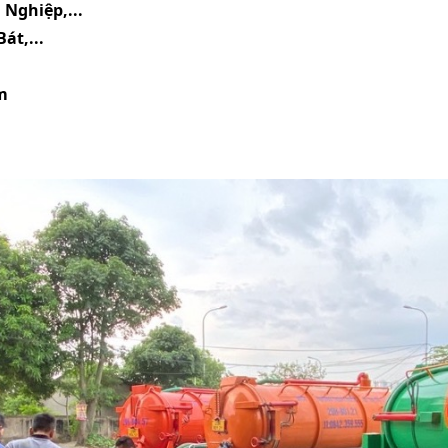
 Nghiệp,...
át,...
m