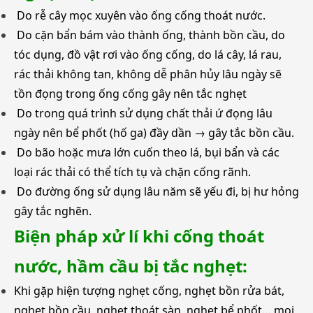
Do rễ cây mọc xuyên vào ống cống thoát nước.
Do cặn bẩn bám vào thành ống, thành bồn cầu, do
tóc dụng, đồ vật rơi vào ống cống, do lá cây, lá rau,
rác thải không tan, không dễ phân hủy lâu ngày sẽ
tồn đọng trong ống cống gây nên tắc nghẹt
Do trong quá trình sử dụng chất thải ứ đọng lâu
ngày nên bể phốt (hố ga) đầy dần → gây tắc bồn cầu.
Do bão hoặc mưa lớn cuốn theo lá, bụi bẩn và các
loại rác thải có thể tích tụ và chặn cống rãnh.
Do đường ống sử dụng lâu năm sẽ yếu đi, bị hư hỏng
gây tắc nghẽn.
Biện pháp xử lí khi cống thoát
nước, hầm cầu bị tắc nghẹt:
Khi gặp hiện tượng nghẹt cống, nghẹt bồn rửa bát,
nghẹt bồn cầu, nghẹt thoát sàn, nghẹt bể phốt… mọi